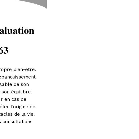
aluation
63
ropre bien-être.
 épanouissement
nsable de son
 son équilibre.
er en cas de
ler l’origine de
acles de la vie.
 consultations