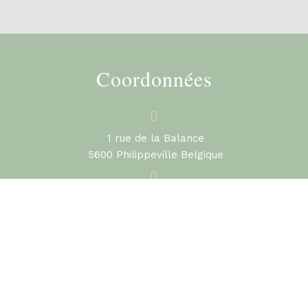
Coordonnées
1 rue de la Balance
5600 Philippeville Belgique
Rue du Carmel 8C 5680 Doische
0487/52.23.10
contact@cabinetmedical-philippeville.be